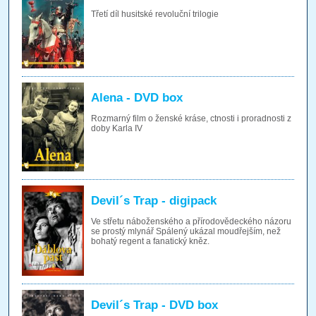
Třetí díl husitské revoluční trilogie
Alena - DVD box
Rozmarný film o ženské kráse, ctnosti i proradnosti z
doby Karla IV
Devil´s Trap - digipack
Ve střetu náboženského a přírodovědeckého názoru
se prostý mlynář Spálený ukázal moudřejším, než
bohatý regent a fanatický kněz.
Devil´s Trap - DVD box