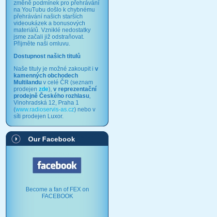
změně podmínek pro přehrávání
na YouTubu došlo k chybnému
přehrávání našich starších
videoukázek a bonusových
materiálů. Vzniklé nedostatky
jsme začali již odstraňovat.
Přijměte naši omluvu.
Dostupnost našich titulů
Naše tituly je možné zakoupit i
v
kamenných obchodech
Multilandu
v celé ČR (seznam
prodejen
zde
),
v reprezentační
prodejně Českého rozhlasu
,
Vinohradská 12, Praha 1
(
www.radioservis-as.cz
) nebo v
síti prodejen Luxor.
Our Facebook
Become a fan of FEX on
FACEBOOK