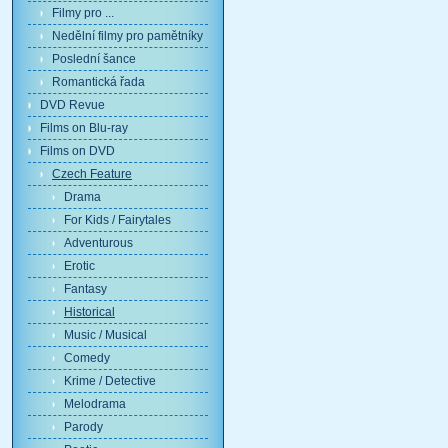
Filmy pro ...
Nedělní filmy pro pamětníky
Poslední šance
Romantická řada
DVD Revue
Films on Blu-ray
Films on DVD
Czech Feature
Drama
For Kids / Fairytales
Adventurous
Erotic
Fantasy
Historical
Music / Musical
Comedy
Krime / Detective
Melodrama
Parody