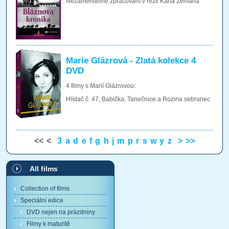
Nezaměnitelné zpracování v režii Karla Zemana
Marie Glázrová - Zlatá kolekce 4
DVD
4 filmy s Marií Glázrovou:
Hlídač č. 47, Babička, Tanečnice a Rozina sebranec
<<
<
3
a
d
e
f
g
h
j
m
p
r
s
w
y
z
>
>>
All films
Collection of films
Speciální edice
DVD nejen na prázdniny
Filmy k maturitě