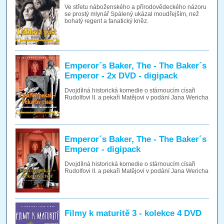
Ve střetu náboženského a přírodovědeckého názoru
se prostý mlynář Spálený ukázal moudřejším, než
bohatý regent a fanatický kněz.
Emperor´s Baker, The - The Baker´s
Emperor - 2x DVD - digipack
Dvojdílná historická komedie o stárnoucím císaři
Rudolfovi II. a pekaři Matějovi v podání Jana Wericha
Emperor´s Baker, The - The Baker´s
Emperor - digipack
Dvojdílná historická komedie o stárnoucím císaři
Rudolfovi II. a pekaři Matějovi v podání Jana Wericha
Filmy k maturitě 3 - kolekce 4 DVD