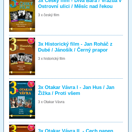
3x Český film - Divá Bára / Vražda v
Ostrovní ulici / Měsíc nad řekou
3 x český film
3x Historický film - Jan Roháč z
Dubé / Jánošík / Černý prapor
3 x historický film
3x Otakar Vávra I - Jan Hus / Jan
Žižka / Proti všem
3 x Otakar Vávra
3x Otakar Vávra II. - Cech panen