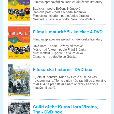
Filmová zpracování základních děl české literatury
Babička – podle Boženy Němcové
Ďáblova past – podle Alfreda Technika
Filosofská historie – podle Aloise Jiráska
Nezbedný bakalář – podle Zikmunda Wintera
Filmy k maturitě 5 - kolekce 4 DVD
Filmová zpracování základních děl české literatury
Divá Bára – podle Boženy Němcové
Měsíc nad řekou – podle Fráni Šrámka
Muži v offsidu – podle Karla Poláčka
Ztracenci – podle Aloise Jiráska
Filosofská historie - DVD box
Ó, léta studentská! Kdož by z celé duše na vás
nevzpomínal ..." Tento titulek nás zavádí do Litomyšle
roku 1847 a představuje nám obrázek ze života
mladých filosofů.
Guild of the Kutná Hora Virgins,
The - DVD box