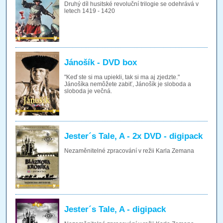
Druhý díl husitské revoluční trilogie se odehrává v
letech 1419 - 1420
Jánošík - DVD box
"Keď ste si ma upiekli, tak si ma aj zjedzte."
Jánošíka nemôžete zabiť, Jánošík je sloboda a
sloboda je večná.
Jester´s Tale, A - 2x DVD - digipack
Nezaměnitelné zpracování v režii Karla Zemana
Jester´s Tale, A - digipack