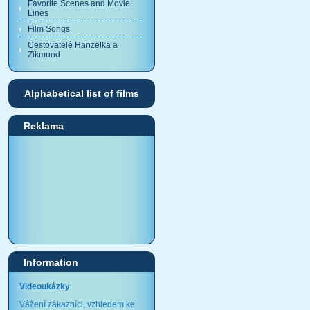
Favorite Scenes and Movie
Lines
Film Songs
Cestovatelé Hanzelka a
Zikmund
Alphabetical list of films
Reklama
Information
Videoukázky
Vážení zákazníci, vzhledem ke