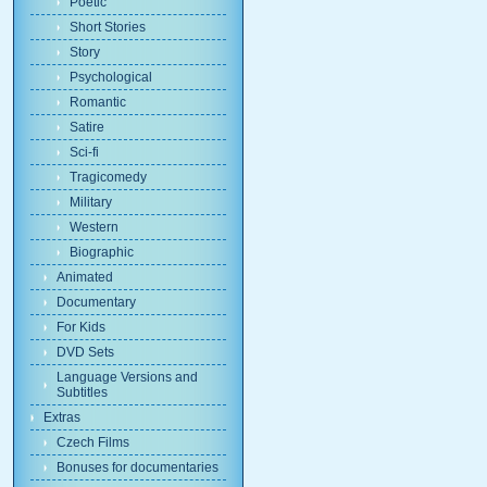
Poetic
Short Stories
Story
Psychological
Romantic
Satire
Sci-fi
Tragicomedy
Military
Western
Biographic
Animated
Documentary
For Kids
DVD Sets
Language Versions and
Subtitles
Extras
Czech Films
Bonuses for documentaries