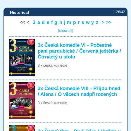
Historical
1-28/42
<<
<
3
a
d
e
f
g
h
j
m
p
r
s
w
y
z
>
>>
[show all]
3x Česká komedie VI - Počestné
paní pardubické / Červená ještěrka /
Čtrnáctý u stolu
3 x česká komedie
3x Česká komedie VIII - Přijdu hned
/ Alena / O věcech nadpřirozených
3 x česká komedie