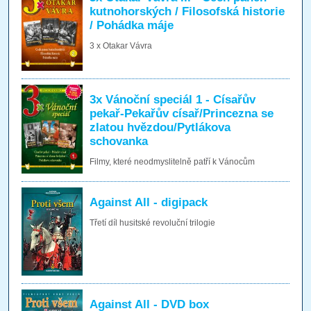
kutnohorských / Filosofská historie
/ Pohádka máje
3 x Otakar Vávra
3x Vánoční speciál 1 - Císařův
pekař-Pekařův císař/Princezna se
zlatou hvězdou/Pytlákova
schovanka
Filmy, které neodmyslitelně patří k Vánocům
Against All - digipack
Třetí díl husitské revoluční trilogie
Against All - DVD box