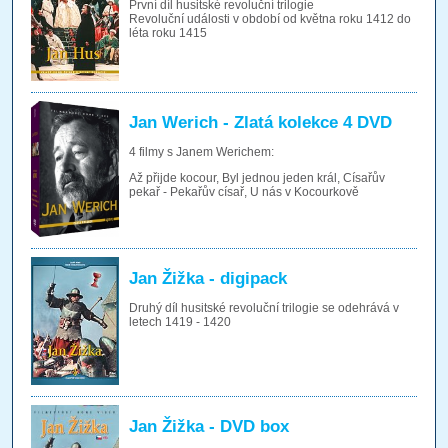
První díl husitské revoluční trilogie
Revoluční události v období od května roku 1412 do
léta roku 1415
Jan Werich - Zlatá kolekce 4 DVD
4 filmy s Janem Werichem:
Až přijde kocour, Byl jednou jeden král, Císařův
pekař - Pekařův císař, U nás v Kocourkově
Jan Žižka - digipack
Druhý díl husitské revoluční trilogie se odehrává v
letech 1419 - 1420
Jan Žižka - DVD box